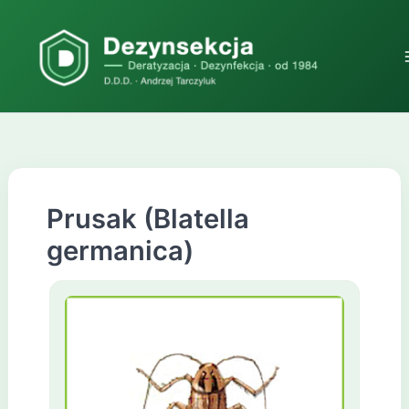
Przejdź
do
treści
Prusak (Blatella
germanica)