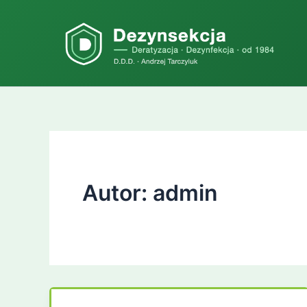
Przejdź
do
treści
Autor: admin